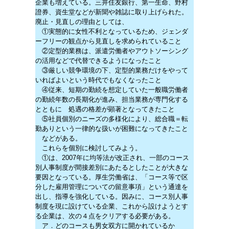
企業も増えている。三井住友銀行、第一生命、野村
證券、資生堂などが新聞や雑誌に取り上げられた。
廃止・見直しの理由としては、
①実態的に女性不利となっているため、ジェンダ
ーフリーの観点から見直しを求められていること
②定型的業務は、派遣労働者やアウトソーシング
の活用などで代替できるようになったこと
③厳しい競争環境の下、定型的業務だけをやって
いればよいという時代でもなくなったこと
④従来、短期の勤続を想定していた一般職労働者
の勤続年数の長期化が進み、担当業務が専門化する
とともに 処遇の格差が顕著となってきたこと
⑤社員個別のニーズの多様化により、総合職＝転
勤ありという一律的な扱いが困難になってきたこと
などがある。
これらを個別に検討してみよう。
①は、2007年に均等法が改正され、一部のコース
別人事制度が間接差別にあたるとしたことが大きな
要因となっている。厚生労働省は、「コース等で区
分した雇用管理についての留意事項」という通達を
出し、指導を強化している。因みに、コース別人事
制度を現に設けている企業、これから設けようとす
る企業は、次の４点をクリアする必要がある。
ア．どのコースも男女双方に開かれているか