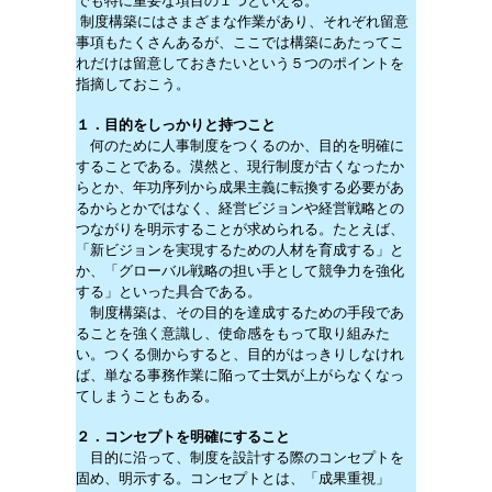
でも特に重要な項目の１つといえる。
制度構築にはさまざまな作業があり、それぞれ留意
事項もたくさんあるが、ここでは構築にあたってこ
れだけは留意しておきたいという５つのポイントを
指摘しておこう。
１．目的をしっかりと持つこと
何のために人事制度をつくるのか、目的を明確に
することである。漠然と、現行制度が古くなったか
らとか、年功序列から成果主義に転換する必要があ
るからとかではなく、経営ビジョンや経営戦略との
つながりを明示することが求められる。たとえば、
「新ビジョンを実現するための人材を育成する」と
か、「グローバル戦略の担い手として競争力を強化
する」といった具合である。
制度構築は、その目的を達成するための手段であ
ることを強く意識し、使命感をもって取り組みた
い。つくる側からすると、目的がはっきりしなけれ
ば、単なる事務作業に陥って士気が上がらなくなっ
てしまうこともある。
２．コンセプトを明確にすること
目的に沿って、制度を設計する際のコンセプトを
固め、明示する。コンセプトとは、「成果重視」