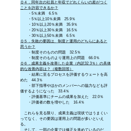
Ｑ４．同年次の社員と年収でどれくらいの差がつく
ことを許容できるか？
・5％未満 6.5％
・5％以上10％未満 25.9％
・10％以上20％未満 35.9％
・20％以上30％未満 16.5％
・30％以上50％未満 6.5％
Ｑ５．失敗の要因は、制度と運用のどちらにあると
思うか？
・制度そのものの問題 32.5％
・制度そのものより運用上の問題 66.0％
Ｑ６．成果主義を改善した企業（内訳32.3％）の具体
的な改善内容は？（複数回答）
・結果に至るプロセスを評価するウェートを高
めた 44.3％
・部下指導やほかのメンバーへの協力なども評
価するようになった 33.4％
・評価基準にチームの成果を加えた 22.0％
・評価者の数を増やした 16.4％
これらを見る限り、成果主義は現状ではうまくい
ってなく、その要因は運用上の問題が多いといえ
る。
そして、一部の企業では修正を進めているのだ