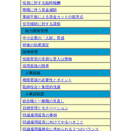
役員に対する臨時報酬
降職に伴う賃金減額
業績不振による賃金カットの留意点
住宅補助に対する課税
能力開発管理
中小企業の「人財」育成
研修の効果測定
採用管理
技能実習の安易な受入は禁物
採用面接の限界
人事組織
権限委譲の必要性とポイント
取締役会と集団的浅慮
人事諸制度
総合職と一般職の見直し
目標管理とモチベーション
65歳雇用延長の事例
65歳雇用延長に向けてやるべきこと
65歳雇用義務化に求められる２つのバランス