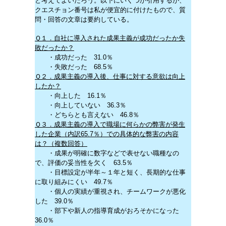
と考えてよいだろう。以下にいくつか引用するが、
クエスチョン番号は私が便宜的に付けたもので、質
問・回答の文章は要約している。
Ｑ１．自社に導入された成果主義が成功だったか失
敗だったか？
・成功だった 31.0％
・失敗だった 68.5％
Ｑ２．成果主義の導入後、仕事に対する意欲は向上
したか？
・向上した 16.1％
・向上していない 36.3％
・どちらとも言えない 46.8％
Ｑ３．成果主義の導入で職場に何らかの弊害が発生
した企業（内訳65.7％）での具体的な弊害の内容
は？（複数回答）
・成果が明確に数字などで表せない職種なの
で、評価の妥当性を欠く 63.5％
・目標設定が半年～１年と短く、長期的な仕事
に取り組みにくい 49.7％
・個人の実績が重視され、チームワークが悪化
した 39.0％
・部下や新人の指導育成がおろそかになった
36.0％