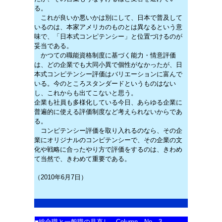
る。
これが良いか悪いかは別にして、日本で普及して
いるのは、本家アメリカのものとは異なるという意
味で、「日本式コンピテンシー」と位置づけるのが
妥当である。
かつての職能資格制度に基づく能力・情意評価
は、どの企業でも大同小異で個性がなかったが、日
本式コンピテンシー評価はバリエーションに富んで
いる。今のところスタンダードというものはない
し、これからも出てこないと思う。
企業も社員も多様化している今日、あらゆる企業に
普遍的に使える評価制度など考えられないからであ
る。
コンピテンシー評価を取り入れるのなら、その企
業にオリジナルのコンピテンシーで、その企業の文
化や戦略に合ったやり方で評価をするのは、きわめ
て当然で、きわめて重要である。
（2010年6月7日）
■
総合職と一般職の見直し Column No．3