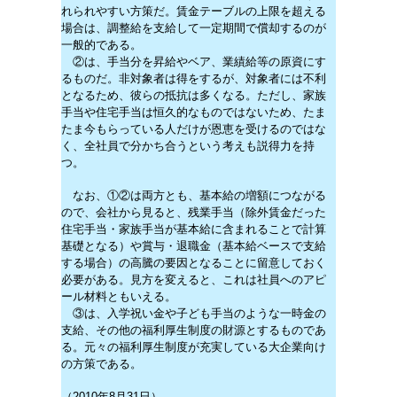
れられやすい方策だ。賃金テーブルの上限を超える
場合は、調整給を支給して一定期間で償却するのが
一般的である。
②は、手当分を昇給やベア、業績給等の原資にす
るものだ。非対象者は得をするが、対象者には不利
となるため、彼らの抵抗は多くなる。ただし、家族
手当や住宅手当は恒久的なものではないため、たま
たま今もらっている人だけが恩恵を受けるのではな
く、全社員で分かち合うという考えも説得力を持
つ。
なお、①②は両方とも、基本給の増額につながる
ので、会社から見ると、残業手当（除外賃金だった
住宅手当・家族手当が基本給に含まれることで計算
基礎となる）や賞与・退職金（基本給ベースで支給
する場合）の高騰の要因となることに留意しておく
必要がある。見方を変えると、これは社員へのアピ
ール材料ともいえる。
③は、入学祝い金や子ども手当のような一時金の
支給、その他の福利厚生制度の財源とするものであ
る。元々の福利厚生制度が充実している大企業向け
の方策である。
（2010年8月31日）