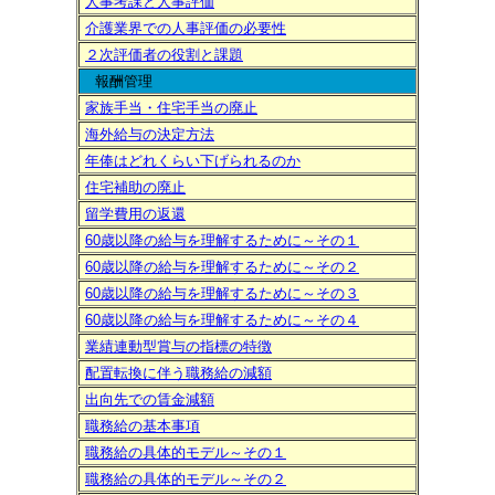
人事考課と人事評価
介護業界での人事評価の必要性
２次評価者の役割と課題
報酬管理
家族手当・住宅手当の廃止
海外給与の決定方法
年俸はどれくらい下げられるのか
住宅補助の廃止
留学費用の返還
60歳以降の給与を理解するために～その１
60歳以降の給与を理解するために～その２
60歳以降の給与を理解するために～その３
60歳以降の給与を理解するために～その４
業績連動型賞与の指標の特徴
配置転換に伴う職務給の減額
出向先での賃金減額
職務給の基本事項
職務給の具体的モデル～その１
職務給の具体的モデル～その２