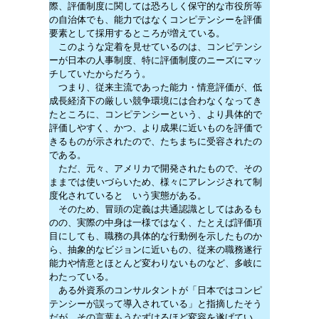
際、評価制度に関しては恐ろしく保守的な市役所等
の自治体でも、能力ではなくコンピテンシーを評価
要素として採用するところが増えている。
このような定着を見せているのは、コンピテンシ
ーが日本の人事制度、特に評価制度のニーズにマッ
チしていたからだろう。
つまり、従来主流であった能力・情意評価が、低
成長経済下の厳しい競争環境には合わなくなってき
たところに、コンピテンシーという、より具体的で
評価しやすく、かつ、より成果に近いものを評価で
きるものが示されたので、たちまちに受容されたの
である。
ただ、元々、アメリカで開発されたもので、その
ままでは使いづらいため、様々にアレンジされて制
度化されていると いう実態がある。
そのため、冒頭の定義は共通認識としてはあるも
のの、実際の中身は一様ではなく、たとえば評価項
目にしても、職務の具体的な行動例を示したものか
ら、抽象的なビジョンに近いもの、従来の職務遂行
能力や情意とほとんど変わりないものなど、多岐に
わたっている。
ある外資系のコンサルタントが「日本ではコンピ
テンシーが誤って導入されている」と指摘したそう
だが、その言葉もうなずけるほど変容を遂げてい