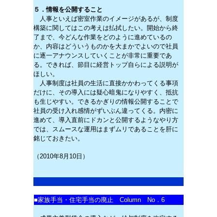
５．情報を公開すること
人事といえば密室作業のイメージがあるが、制度
構築に関してはこの考えは払拭したい。開始から終
了まで、今どんな作業をどのように進めているの
か、内容はどういうものかを大まかでよいので社員
に逐一アナウンスしていくことが非常に重要であ
る。できれば、節目に経営トップ自らによる説明が
ほしい。
人事制度は社員の生活に直接かかわってくる事項
だけに、その導入には疑心暗鬼になりやすく、抵抗
も生じやすい。できるかぎりの情報公開することで
社員の受け入れ感情がずいぶん違ってくる。内密に
進めて、導入直前にドカンと公開するようなやり方
では、スムースな運用はまずムリであることを肝に
銘じておきたい。
（2010年8月10日）
■
家族手当・住宅手当の廃止 Column No．6