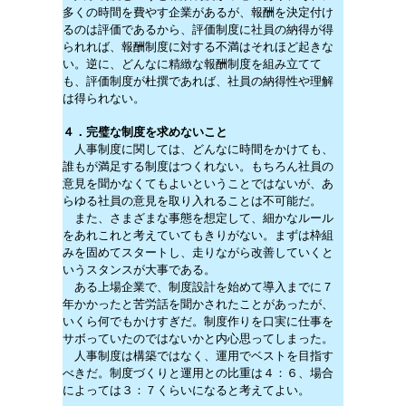
多くの時間を費やす企業があるが、報酬を決定付け
るのは評価であるから、評価制度に社員の納得が得
られれば、報酬制度に対する不満はそれほど起きな
い。逆に、どんなに精緻な報酬制度を組み立てて
も、評価制度が杜撰であれば、社員の納得性や理解
は得られない。
４．完璧な制度を求めないこと
人事制度に関しては、どんなに時間をかけても、
誰もが満足する制度はつくれない。もちろん社員の
意見を聞かなくてもよいということではないが、あ
らゆる社員の意見を取り入れることは不可能だ。
また、さまざまな事態を想定して、細かなルール
をあれこれと考えていてもきりがない。まずは枠組
みを固めてスタートし、走りながら改善していくと
いうスタンスが大事である。
ある上場企業で、制度設計を始めて導入までに７
年かかったと苦労話を聞かされたことがあったが、
いくら何でもかけすぎだ。制度作りを口実に仕事を
サボっていたのではないかと内心思ってしまった。
人事制度は構築ではなく、運用でベストを目指す
べきだ。制度づくりと運用との比重は４：６、場合
によっては３：７くらいになると考えてよい。