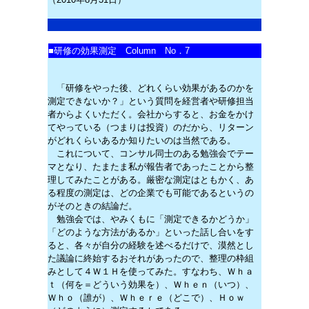
■
研修の効果測定 Column No．7
「研修をやった後、どれくらい効果があるのかを
測定できないか？」という質問を経営者や研修担当
者からよくいただく。会社からすると、お金をかけ
てやっている（つまりは投資）のだから、リターン
がどれくらいあるか知りたいのは当然である。
これについて、コンサル同士のある勉強会でテー
マとなり、たまたま私が報告者であったことから整
理してみたことがある。厳密な測定はともかく、あ
る程度の測定は、どの企業でも可能であるというの
がそのときの結論だ。
勉強会では、やみくもに「測定できるかどうか」
「どのような方法があるか」といった話し合いをす
ると、各々が自分の経験を述べるだけで、漠然とし
た議論に終始するおそれがあったので、整理の枠組
みとして４Ｗ１Ｈを使ってみた。すなわち、Ｗｈａ
ｔ（何を＝どういう効果を）、Ｗｈｅｎ（いつ）、
Ｗｈｏ（誰が）、Ｗｈｅｒｅ（どこで）、Ｈｏｗ