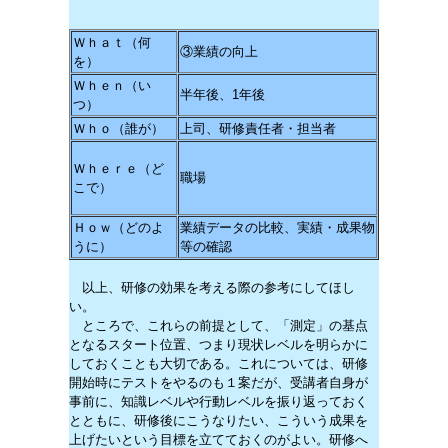
Ｗｈａｔ（何
③業績の向上
を）
Ｗｈｅｎ（い
半年後、1年後
つ）
Ｗｈｏ（誰が）
上司、研修責任者・担当者
Ｗｈｅｒｅ（ど
職場
こで）
Ｈｏｗ（どのよ
業績データの比較、実績・成果物
うに）
等の確認
以上、研修の効果を考える際の参考にしてほし
い。
ところで、これらの前提として、「測定」の基点
となるスタート位置、つまり現状レベルを明らかに
しておくことも大切である。これについては、研修
開始時にテストをやるのも１案だが、受講者自身が
事前に、知識レベルや行動レベルを振り返っておく
とともに、研修後にこうなりたい、こういう成果を
上げたいという目標を立てておくのがよい。研修へ