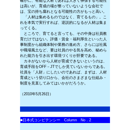
確かに、有能な人材であれば大きく伸張する可能性
は高いが、育成の場が整っていないような会社で
は、宝の持ち腐れとなる可能性の方がもっと高い。
「人材は集めるものではなく、育てるもの」。こ
れを本気で実行すれば、逆説的になるが人材は集ま
ってくる。
ところで、育てると言っても、その中身は社員教
育だけではない。評価・賃金・福利厚生といった人
事制度から組織体制や業務の進め方、さらには社風
や職場風土など、要は社員のやる気を高め、秘めら
れた能力を引き出す環境づくりが肝要である。
カネがないから人材が育成できないというのは、
育成手段をOFF－JTでしか見ていないからである。
社員を「人財」にしたいのであれば、まずは、人材
育成という切り口から、会社のさまざまな仕組み・
制度を見直してみてはいかがだろうか。
（2010年5月26日）
■
日本式コンピテンシー Column No．2