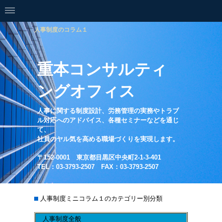
人事制度のコラム１
重本コンサルティ
ングオフィス
人事に関する制度設計、労務管理の実務やトラブ
ル対応へのアドバイス、各種セミナーなどを通じ
て、
社員のヤル気を高める職場づくりを実現します。
〒152-0001 東京都目黒区中央町2-1-3-401
TEL：03-3793-2507 FAX：03-3793-2507
人事制度ミニコラム１のカテゴリー別分類
人事制度全般