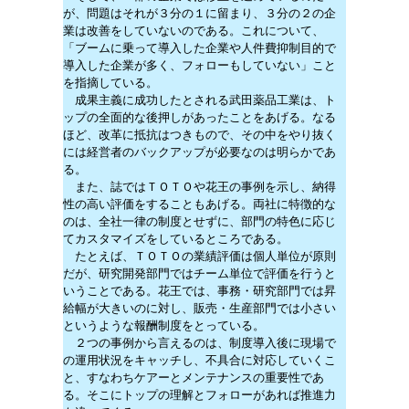
が、問題はそれが３分の１に留まり、３分の２の企
業は改善をしていないのである。これについて、
「ブームに乗って導入した企業や人件費抑制目的で
導入した企業が多く、フォローもしていない」こと
を指摘している。
成果主義に成功したとされる武田薬品工業は、ト
ップの全面的な後押しがあったことをあげる。なる
ほど、改革に抵抗はつきもので、その中をやり抜く
には経営者のバックアップが必要なのは明らかであ
る。
また、誌ではＴＯＴＯや花王の事例を示し、納得
性の高い評価をすることもあげる。両社に特徴的な
のは、全社一律の制度とせずに、部門の特色に応じ
てカスタマイズをしているところである。
たとえば、ＴＯＴＯの業績評価は個人単位が原則
だが、研究開発部門ではチーム単位で評価を行うと
いうことである。花王では、事務・研究部門では昇
給幅が大きいのに対し、販売・生産部門では小さい
というような報酬制度をとっている。
２つの事例から言えるのは、制度導入後に現場で
の運用状況をキャッチし、不具合に対応していくこ
と、すなわちケアーとメンテナンスの重要性であ
る。そこにトップの理解とフォローがあれば推進力