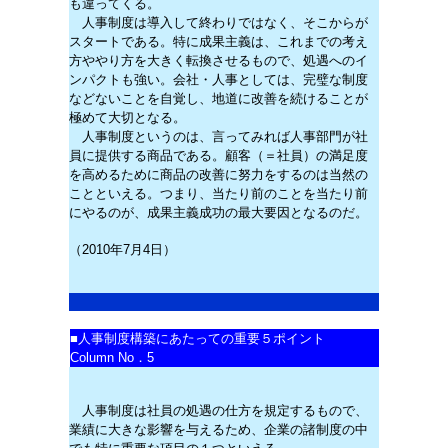
も違ってくる。
人事制度は導入して終わりではなく、そこからが
スタートである。特に成果主義は、これまでの考え
方ややり方を大きく転換させるもので、処遇へのイ
ンパクトも強い。会社・人事としては、完璧な制度
などないことを自覚し、地道に改善を続けることが
極めて大切となる。
人事制度というのは、言ってみれば人事部門が社
員に提供する商品である。顧客（＝社員）の満足度
を高めるために商品の改善に努力をするのは当然の
ことといえる。つまり、当たり前のことを当たり前
にやるのが、成果主義成功の最大要因となるのだ。
（2010年7月4日）
■
人事制度構築にあたっての重要５ポイント
Column No．5
人事制度は社員の処遇の仕方を規定するもので、
業績に大きな影響を与えるため、企業の諸制度の中