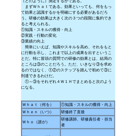
（どのように）測定するかである。
まずＷｈａｔである。効果といっても、何をもっ
て効果と認識するかを明確にする必要があるだろ
う。研修の効果は大きく次の３つの段階に集約でき
ると考えられる。
①知識・スキルの獲得・向上
②実践・行動の変化
③業績の向上
簡単にいえば、知識やスキルを高め、それをもと
に行動を示し、これまで以上の成果を出すというこ
とだ。特に冒頭の質問での研修の効果とは、結局の
ところは③のことだろう。ただ、いきなり③を求め
るのではなく、①②のステップを踏んで初めて③に
到達できるわけだ。
①～③をそれぞれ４Ｗ１Ｈでまとめると次のよう
になる。
Ｗｈａｔ（何を）
①知識・スキルの獲得・向上
Ｗｈｅｎ（いつ）
研修終了直後
研修講師、研修責任者・担当
Ｗｈｏ（誰が）
者