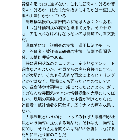
骨格を造ったに過ぎない。これに筋肉をつけるか贅
肉をつけるか、はたまた骨抜きにするかは一重に人
事の力量にかかっている。
制度構築後の人事部門の役割は大きく２つある。
１つは評価制度の着実な運用である。その中で
も、力を入れなければならないのは制度の定着支援
だ。
具体的には、説明会の実施、運用状況のチェッ
ク、評価者・被評価者研修の実施、個別の質問受
付、苦情処理等である。
特に運用状況のチェックは、定期的なアンケート
調査などもよいが、社員からの声を直接耳にするこ
とが大切だ。それも公式的な面談によるヒアリング
とかではなく、職場に立ち寄ったときのついでと
か、昼食時や休憩時に一緒になったときとか、ざっ
くばらんな雰囲気の中での情報収集を大事にしてほ
しい。現場の実態に根ざした本音が聞けるからだ。
評価者・被評価者を問わず、広くナマの声を収集し
たい。
人事制度というのは、いってみれば人事部門が社
員という顧客に提供する商品だ。それゆえ、顧客を
訪問し、その意見を聞くのは商品の改善につなげる
ために当たり前のことだ。