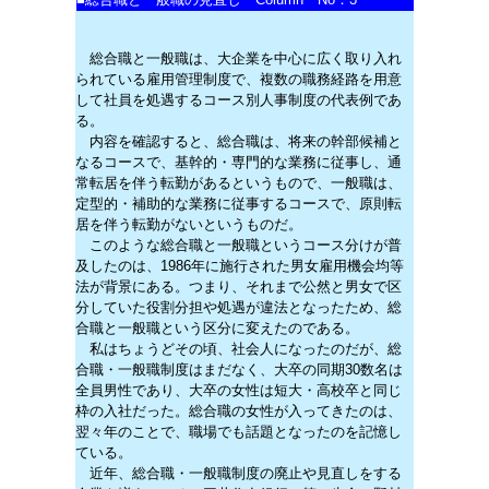
総合職と一般職は、大企業を中心に広く取り入れ
られている雇用管理制度で、複数の職務経路を用意
して社員を処遇するコース別人事制度の代表例であ
る。
内容を確認すると、総合職は、将来の幹部候補と
なるコースで、基幹的・専門的な業務に従事し、通
常転居を伴う転勤があるというもので、一般職は、
定型的・補助的な業務に従事するコースで、原則転
居を伴う転勤がないというものだ。
このような総合職と一般職というコース分けが普
及したのは、1986年に施行された男女雇用機会均等
法が背景にある。つまり、それまで公然と男女で区
分していた役割分担や処遇が違法となったため、総
合職と一般職という区分に変えたのである。
私はちょうどその頃、社会人になったのだが、総
合職・一般職制度はまだなく、大卒の同期30数名は
全員男性であり、大卒の女性は短大・高校卒と同じ
枠の入社だった。総合職の女性が入ってきたのは、
翌々年のことで、職場でも話題となったのを記憶し
ている。
近年、総合職・一般職制度の廃止や見直しをする