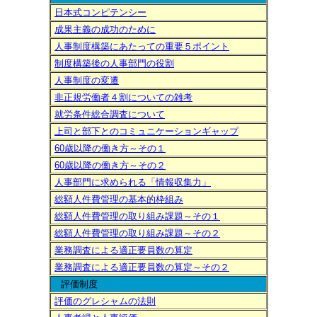
日本式コンピテンシー
成果主義の成功のために
人事制度構築にあたっての重要５ポイント
制度構築後の人事部門の役割
人事制度の変遷
非正規労働者４割についての雑考
就労条件総合調査について
上司と部下とのコミュニケーションギャップ
60歳以降の働き方～その１
60歳以降の働き方～その２
人事部門に求められる「情報収集力」
総額人件費管理の基本的枠組み
総額人件費管理の取り組み課題～その１
総額人件費管理の取り組み課題～その２
業務調査による適正要員数の算定
業務調査による適正要員数の算定～その２
評価制度
評価のグレシャムの法則