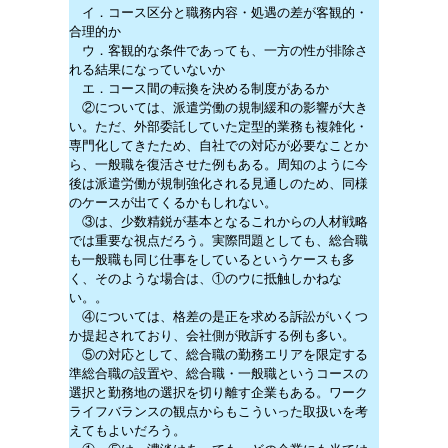
イ．コース区分と職務内容・処遇の差が客観的・
合理的か
ウ．客観的な条件であっても、一方の性が排除さ
れる結果になっていないか
エ．コース間の転換を決める制度があるか
②については、派遣労働の規制緩和の影響が大き
い。ただ、外部委託していた定型的業務も複雑化・
専門化してきたため、自社での対応が必要なことか
ら、一般職を復活させた例もある。周知のように今
後は派遣労働が規制強化される見通しのため、同様
のケースが出てくるかもしれない。
③は、少数精鋭が基本となるこれからの人材戦略
では重要な視点だろう。実際問題としても、総合職
も一般職も同じ仕事をしているというケースも多
く、そのような場合は、①のウに抵触しかねな
い。。
④については、格差の是正を求める訴訟がいくつ
か提起されており、会社側が敗訴する例も多い。
⑤の対応として、総合職の勤務エリアを限定する
準総合職の設置や、総合職・一般職というコースの
選択と勤務地の選択を切り離す企業もある。ワーク
ライフバランスの観点からもこういった取扱いを考
えてもよいだろう。