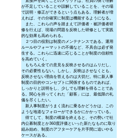
直接声を聞くことのメリットは、社員の側で理解
が不足していることや誤解していることを、その場
で説明・修正ができるという点もある。理解者が増
えれば、その分確実に制度は機能するようになる。
また、これらの声を踏まえて評価者・被評価者研
修を行えば、現場の問題を反映した研修として実践
的な効果も高められる。
２つ目の役割は制度のメンテナンスである。運用
ルールやフォーマットの不備など、不具合は必ず発
生する。これらに迅速に応じることが制度の信頼性
を高めていく。
もちろん全ての意見を反映させるのはムリだし、
その必要性もない。しかし、反映はさせなくとも、
反映させない理由を答えるのは大切だ。特に新人事
制度の目的やコンセプトに関係するものであれば、
しっかりと説明をし、少しでも理解を得ることであ
る。関心を持ってくれた「顧客」には、最低限の礼
儀を尽くしたい。
新人事制度がうまく流れに乗るかどうかは、この
ような地道なフォローができるかにかかっている。
得てして、制度の構築を終えると、その勢いで社
内公募制度とか360度評価といった新たなものに取り
組み始め、制度のアフターケアを片手間に追いやる
ケースがある。