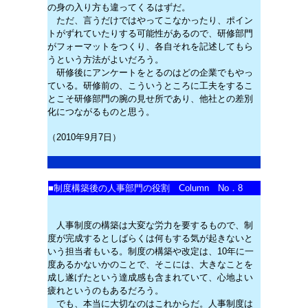
の身の入り方も違ってくるはずだ。
ただ、言うだけではやってこなかったり、ポイン
トがずれていたりする可能性があるので、研修部門
がフォーマットをつくり、各自それを記述してもら
うという方法がよいだろう。
研修後にアンケートをとるのはどの企業でもやっ
ている。研修前の、こういうところに工夫をするこ
とこそ研修部門の腕の見せ所であり、他社との差別
化につながるものと思う。
（2010年9月7日）
■
制度構築後の人事部門の役割 Column No．8
人事制度の構築は大変な労力を要するもので、制
度が完成するとしばらくは何もする気が起きないと
いう担当者もいる。制度の構築や改定は、10年に一
度あるかないかのことで、そこには、大きなことを
成し遂げたという達成感も含まれていて、心地よい
疲れというのもあるだろう。
でも、本当に大切なのはこれからだ。人事制度は