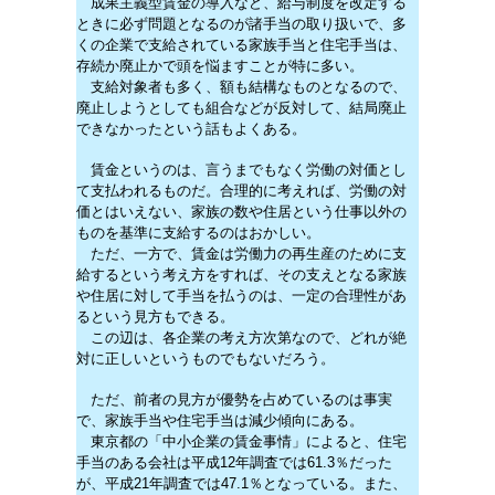
成果主義型賃金の導入など、給与制度を改定する
ときに必ず問題となるのが諸手当の取り扱いで、多
くの企業で支給されている家族手当と住宅手当は、
存続か廃止かで頭を悩ますことが特に多い。
支給対象者も多く、額も結構なものとなるので、
廃止しようとしても組合などが反対して、結局廃止
できなかったという話もよくある。
賃金というのは、言うまでもなく労働の対価とし
て支払われるものだ。合理的に考えれば、労働の対
価とはいえない、家族の数や住居という仕事以外の
ものを基準に支給するのはおかしい。
ただ、一方で、賃金は労働力の再生産のために支
給するという考え方をすれば、その支えとなる家族
や住居に対して手当を払うのは、一定の合理性があ
るという見方もできる。
この辺は、各企業の考え方次第なので、どれが絶
対に正しいというものでもないだろう。
ただ、前者の見方が優勢を占めているのは事実
で、家族手当や住宅手当は減少傾向にある。
東京都の「中小企業の賃金事情」によると、住宅
手当のある会社は平成12年調査では61.3％だった
が、平成21年調査では47.1％となっている。また、