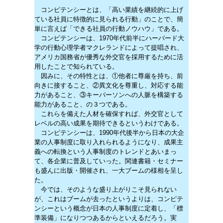
コンピテンシーとは、「高い業績を継続的に上げ
ている社員に特徴的に見られる行動」のことで、簡
単に言えば「できる社員の行動ノウハウ」である。
コンピテンシーは、1970年代前半にハーバード大
学の行動心理学者マクレランドによって提唱され、
アメリカ国務省が優秀な外交官を採用するために活
用したことで知られている。
因みに、その特性とは、①他者に尊厳を持ち、前
向きに接すること、②異文化を尊重し、対応する能
力があること、③キーパーソンへの人脈を構築する
能力があること、の３つである。
これらを備えた人材を確保すれば、外交官として
レベルの高い成果を期待できるというわけである。
コンピテンシーは、1990年代後半から日本の大企
業の人事制度に取り入れられるようになり、成果主
義への転換という人事制度のトレンドとあいまっ
て、各企業に普及していった。関連書籍・セミナー
も盛んに出版・開催され、一大ブームの様相を呈し
た。
今では、そのような盛り上がりこそ見られない
が、これはブームが去ったというよりは、コンピテ
ンシーという概念が日本の人事制度に定着し、「標
準装備」になりつつあるからといえるだろう。実