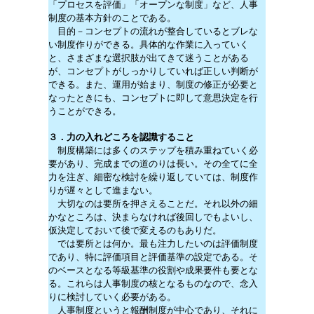
「プロセスを評価」「オープンな制度」など、人事
制度の基本方針のことである。
目的－コンセプトの流れが整合しているとブレな
い制度作りができる。具体的な作業に入っていく
と、さまざまな選択肢が出てきて迷うことがある
が、コンセプトがしっかりしていれば正しい判断が
できる。また、運用が始まり、制度の修正が必要と
なったときにも、コンセプトに即して意思決定を行
うことができる。
３．力の入れどころを認識すること
制度構築には多くのステップを積み重ねていく必
要があり、完成までの道のりは長い。その全てに全
力を注ぎ、細密な検討を繰り返していては、制度作
りが遅々として進まない。
大切なのは要所を押さえることだ。それ以外の細
かなところは、決まらなければ後回しでもよいし、
仮決定しておいて後で変えるのもありだ。
では要所とは何か。最も注力したいのは評価制度
であり、特に評価項目と評価基準の設定である。そ
のベースとなる等級基準の役割や成果要件も要とな
る。これらは人事制度の核となるものなので、念入
りに検討していく必要がある。
人事制度というと報酬制度が中心であり、それに