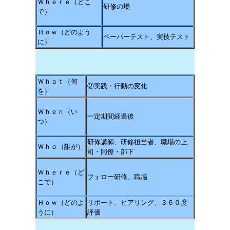
Ｗｈｅｒｅ（どこ
研修の場
で）
Ｈｏｗ（どのよう
ペーパーテスト、実技テスト
に）
Ｗｈａｔ（何
②実践・行動の変化
を）
Ｗｈｅｎ（い
一定期間経過後
つ）
研修講師、研修担当者、職場の上
Ｗｈｏ（誰が）
司・同僚・部下
Ｗｈｅｒｅ（ど
フォロー研修、職場
こで）
Ｈｏｗ（どのよ
リポート、ヒアリング、３６０度
うに）
評価