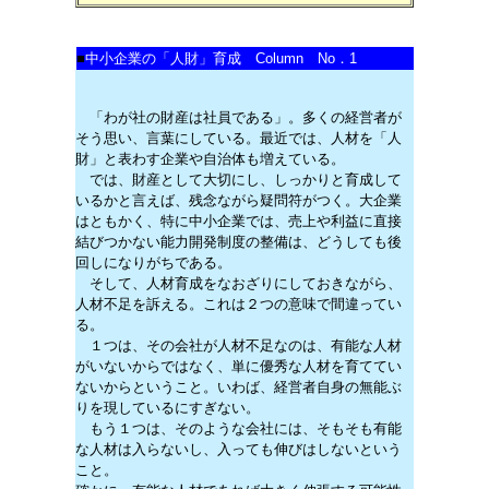
■
中小企業の「人財」育成 Column No．1
「わが社の財産は社員である」。多くの経営者が
そう思い、言葉にしている。最近では、人材を「人
財」と表わす企業や自治体も増えている。
では、財産として大切にし、しっかりと育成して
いるかと言えば、残念ながら疑問符がつく。大企業
はともかく、特に中小企業では、売上や利益に直接
結びつかない能力開発制度の整備は、どうしても後
回しになりがちである。
そして、人材育成をなおざりにしておきながら、
人材不足を訴える。これは２つの意味で間違ってい
る。
１つは、その会社が人材不足なのは、有能な人材
がいないからではなく、単に優秀な人材を育ててい
ないからということ。いわば、経営者自身の無能ぶ
りを現しているにすぎない。
もう１つは、そのような会社には、そもそも有能
な人材は入らないし、入っても伸びはしないという
こと。