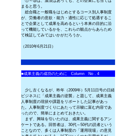
①～⑤は、濃淡はあっても、どの企業にも当ては
まると思う。
総合職と一般職をはじめとするコース別人事制度
が、労働者の意欲・能力・適性に応じて処遇するこ
とで企業として成果を高めるという本来の目的に沿
って機能しているかを、これらの観点からあらため
て検証してみてはいかがだろうか。
（2010年6月21日）
■
成果主義の成功のために Column No．4
少し古くなるが、昨年（2009年）5月11日号の日経
ビジネスに「成果主義の逆襲」と題して、成果主義
人事制度の現状や課題をリポートした記事があっ
た。人事制度づくりにあたって示唆に富む内容であ
ったので、簡単にまとめておきたい。
まず、興味を引いたのは、成果主義に関するアン
ケートである。回答者は、30代～50代の読者という
ことなので、多くは人事制度の「運用現場」の意見