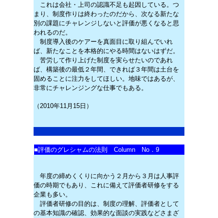
これは会社・上司の認識不足も起因している。つ
まり、制度作りは終わったのだから、次なる新たな
別の課題にチャレンジしないと評価が悪くなると思
われるのだ。
制度導入後のケアーを真面目に取り組んでいれ
ば、新たなことを本格的にやる時間はないはずだ。
苦労して作り上げた制度を実らせたいのであれ
ば、構築後の最低２年間、できれば３年間は土台を
固めることに注力をしてほしい。地味ではあるが、
非常にチャレンジングな仕事でもある。
（2010年11月15日）
■
評価のグレシャムの法則 Column No．9
年度の締めくくりに向かう２月から３月は人事評
価の時期でもあり、これに備えて評価者研修をする
企業も多い。
評価者研修の目的は、制度の理解、評価者として
の基本知識の確認、効果的な面談の実践などさまざ