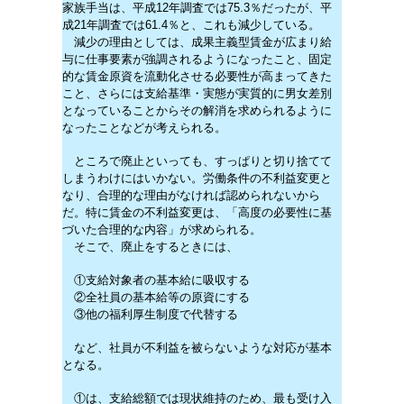
家族手当は、平成12年調査では75.3％だったが、平
成21年調査では61.4％と、これも減少している。
減少の理由としては、成果主義型賃金が広まり給
与に仕事要素が強調されるようになったこと、固定
的な賃金原資を流動化させる必要性が高まってきた
こと、さらには支給基準・実態が実質的に男女差別
となっていることからその解消を求められるように
なったことなどが考えられる。
ところで廃止といっても、すっぱりと切り捨てて
しまうわけにはいかない。労働条件の不利益変更と
なり、合理的な理由がなければ認められないから
だ。特に賃金の不利益変更は、「高度の必要性に基
づいた合理的な内容」が求められる。
そこで、廃止をするときには、
①支給対象者の基本給に吸収する
②全社員の基本給等の原資にする
③他の福利厚生制度で代替する
など、社員が不利益を被らないような対応が基本
となる。
①は、支給総額では現状維持のため、最も受け入