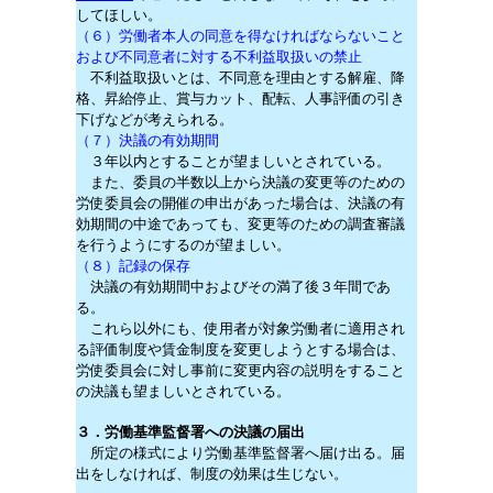
してほしい。
（６）労働者本人の同意を得なければならないこと
および不同意者に対する不利益取扱いの禁止
不利益取扱いとは、不同意を理由とする解雇、降
格、昇給停止、賞与カット、配転、人事評価の引き
下げなどが考えられる。
（７）決議の有効期間
３年以内とすることが望ましいとされている。
また、委員の半数以上から決議の変更等のための
労使委員会の開催の申出があった場合は、決議の有
効期間の中途であっても、変更等のための調査審議
を行うようにするのが望ましい。
（８）記録の保存
決議の有効期間中およびその満了後３年間であ
る。
これら以外にも、使用者が対象労働者に適用され
る評価制度や賃金制度を変更しようとする場合は、
労使委員会に対し事前に変更内容の説明をすること
の決議も望ましいとされている。
３．労働基準監督署への決議の届出
所定の様式により労働基準監督署へ届け出る。届
出をしなければ、制度の効果は生じない。