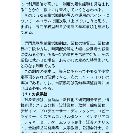
ては利用価値が高いし、制度の規制緩和も見込まれ
ることから、徐々には普及していくと思われる。
そのような裁量労働制の導入や運用のポイントに
ついて、本コラムで順次取り上げていこうと思う。
まずは、専門業務型裁量労働制の基本事項を整理し
てみる。
専門業務型裁量労働制は、業務の性質上、業務遂
行の手段や方法、時間配分等を大幅に労働者の裁量
に委ねる必要がある一定の業務を労使で定め、その
業務に就かせた場合、あらかじめ定めた時間働いた
とみなす制度である。
この制度の基本は、導入にあたって必要な労使協
定事項をみれば理解できる。次の（１）～（８）の
事項である。なお、当該協定は労働基準監督署に届
け出る必要がある。
（１）対象業務
対象業務は、新商品・新技術の研究開発業務、情
報処理システム分析・設計業務、取材・編集業務、
デザイン、プロデューサー・ディレクター、コピー
ライター、システムコンサルタント、インテリアコ
ーディネーター、ゲームソフト創作、証券アナリス
ト、金融商品開発業務、大学教授、公認会計士、弁