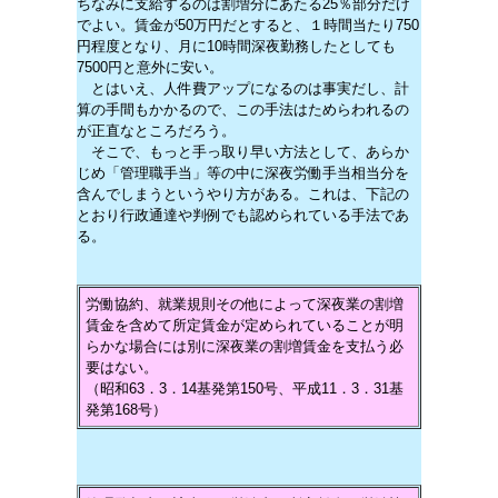
ちなみに支給するのは割増分にあたる25％部分だけ
でよい。賃金が50万円だとすると、１時間当たり750
円程度となり、月に10時間深夜勤務したとしても
7500円と意外に安い。
とはいえ、人件費アップになるのは事実だし、計
算の手間もかかるので、この手法はためらわれるの
が正直なところだろう。
そこで、もっと手っ取り早い方法として、あらか
じめ「管理職手当」等の中に深夜労働手当相当分を
含んでしまうというやり方がある。これは、下記の
とおり行政通達や判例でも認められている手法であ
る。
労働協約、就業規則その他によって深夜業の割増
賃金を含めて所定賃金が定められていることが明
らかな場合には別に深夜業の割増賃金を支払う必
要はない。
（昭和63．3．14基発第150号、平成11．3．31基
発第168号）