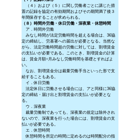
（４）および（５）に関し労働者ごとに講じた措
置の記録を協定の有効期間およびその期間満了後３
年間保存することが求められる。
（８）時間外労働・休日労働・深夜業・休憩時間
ア．時間外労働
みなし時間が法定労働時間を超える場合は、36協
定の締結し、労基署への届出が必要となる。当然な
がら、法定労働時間超の労働に対しては、割増賃金
の支払いが必要である。このとき、割増賃金の計算
は、賃金月額÷月みなし労働時間を基礎とすればよ
い。
なお、割増賃金分は裁量労働手当といった形で支
給することもある。
イ．休日労働
法定休日に労働させる場合には、アと同様に36協
定の締結・届け出と割増賃金の支払いが必要とな
る。
ウ．深夜業
裁量労働制であっても、深夜業の規定は除外され
ないので、深夜業を行った場合には、割増賃金の支
払いが必要である。
エ．休憩時間
休憩時間を所定の時間に定めるのは時間配分の指