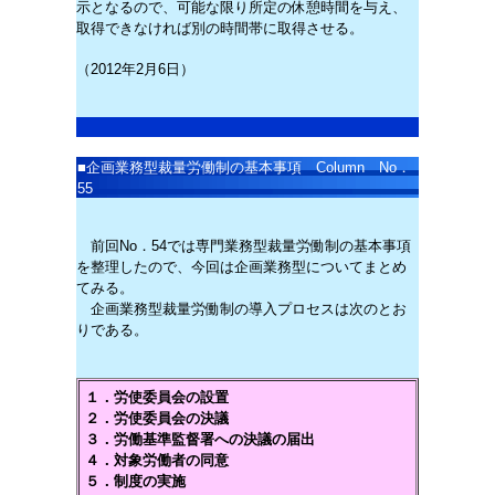
示となるので、可能な限り所定の休憩時間を与え、
取得できなければ別の時間帯に取得させる。
（2012年2月6日）
■
企画業務型裁量労働制の基本事項 Column No．
55
前回No．54では専門業務型裁量労働制の基本事項
を整理したので、今回は企画業務型についてまとめ
てみる。
企画業務型裁量労働制の導入プロセスは次のとお
りである。
１．労使委員会の設置
２．労使委員会の決議
３．労働基準監督署への決議の届出
４．対象労働者の同意
５．制度の実施