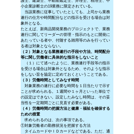
護士、建築士、不動産鑑定士、弁理士、税理士、中
小企業診断士の19業務に限定されている。
当該業務に従事していたとしても、上司から業務
遂行の仕方や時間配分などの指示を受ける場合は対
象外となる。
たとえば、新商品開発業務のプロジェクトで、業務
遂行に関してリーダーの管理・指示のもとに開発に
あたっている者や、付随する雑用等のみを行ってい
る者は対象とならない。
（２）対象となる業務遂行の手段や方法、時間配分
等に関し労働者に具体的な指示をしないこと
（１）にて述べたように、業務遂行手段等の指示
を受ける場合は対象外となるため、そのような指示
をしない旨を協定に定めておくということである。
（３）労働時間としてみなす時間
対象業務の遂行に必要な時間を１日当たりで示す
ことが求められる。１週間や１ヶ月といった単位で
の設定はできない。設定したみなし時間は、その妥
当性を一定期間ごとに見直す必要がある。
（４）労働時間の把握方法と健康・福祉を確保する
ための措置
求められるのは、次の事項である。
①対象労働者の勤務状況を把握する方法
タイムカードやＩＤカードなどである。ただ、通