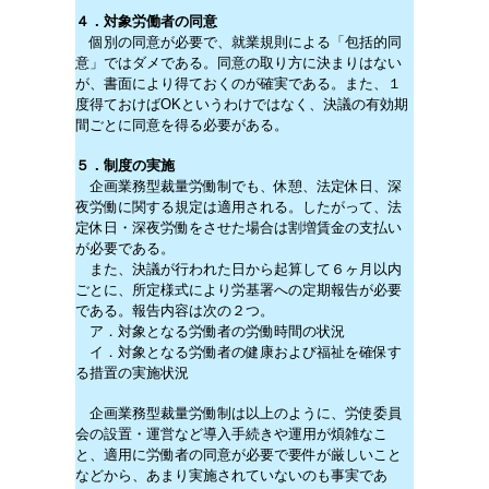
４．対象労働者の同意
個別の同意が必要で、就業規則による「包括的同
意」ではダメである。同意の取り方に決まりはない
が、書面により得ておくのが確実である。また、１
度得ておけばOKというわけではなく、決議の有効期
間ごとに同意を得る必要がある。
５．制度の実施
企画業務型裁量労働制でも、休憩、法定休日、深
夜労働に関する規定は適用される。したがって、法
定休日・深夜労働をさせた場合は割増賃金の支払い
が必要である。
また、決議が行われた日から起算して６ヶ月以内
ごとに、所定様式により労基署への定期報告が必要
である。報告内容は次の２つ。
ア．対象となる労働者の労働時間の状況
イ．対象となる労働者の健康および福祉を確保す
る措置の実施状況
企画業務型裁量労働制は以上のように、労使委員
会の設置・運営など導入手続きや運用が煩雑なこ
と、適用に労働者の同意が必要で要件が厳しいこと
などから、あまり実施されていないのも事実であ