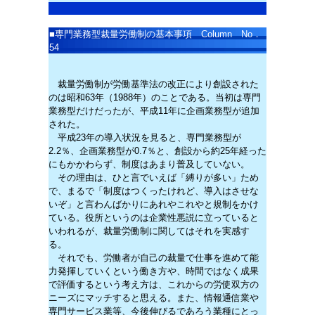
■
専門業務型裁量労働制の基本事項 Column No．
54
裁量労働制が労働基準法の改正により創設された
のは昭和63年（1988年）のことである。当初は専門
業務型だけだったが、平成11年に企画業務型が追加
された。
平成23年の導入状況を見ると、専門業務型が
2.2％、企画業務型が0.7％と、創設から約25年経った
にもかかわらず、制度はあまり普及していない。
その理由は、ひと言でいえば「縛りが多い」ため
で、まるで「制度はつくったけれど、導入はさせな
いぞ」と言わんばかりにあれやこれやと規制をかけ
ている。役所というのは企業性悪説に立っていると
いわれるが、裁量労働制に関してはそれを実感す
る。
それでも、労働者が自己の裁量で仕事を進めて能
力発揮していくという働き方や、時間ではなく成果
で評価するという考え方は、これからの労使双方の
ニーズにマッチすると思える。また、情報通信業や
専門サービス業等、今後伸びるであろう業種にとっ