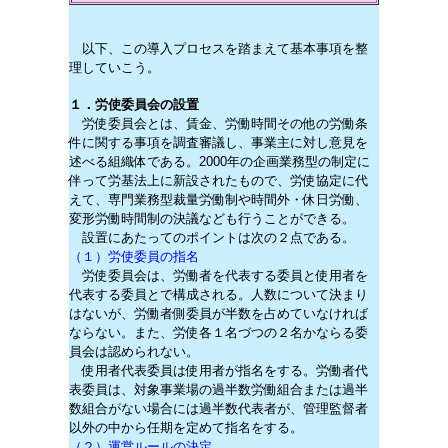
以下、この導入プロセスを踏まえて基本事項を整
理していこう。
１．労使委員会の設置
労使委員会とは、賃金、労働時間その他の労働条
件に関する事項を調査審議し、事業主に対し意見を
述べる組織体である。2000年の企画業務型の制定に
伴って労基法上に新設されたもので、労使協定に代
えて、専門業務型裁量労働制や時間外・休日労働、
変形労働時間制の決議なども行うことができる。
設置にあたってのポイントは次の２点である。
（１）労使委員の指名
労使委員会は、労働者を代表する委員と使用者を
代表する委員とで構成される。人数について決まり
はないが、労働者側委員が半数を占めていなければ
ならない。また、労使各１名づつの２名かならる委
員会は認められない。
使用者代表委員は使用者が指名をする。労働者代
表委員は、対象事業場の過半数労働組合または過半
数組合がない場合には過半数代表者が、管理監督者
以外の中から任期を定めて指名をする。
（２）運営ルールの決定