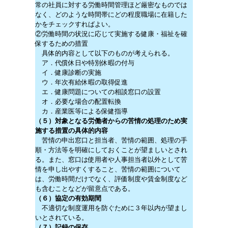
常の社員に対する労働時間管理ほど厳密なものでは
なく、どのような時間帯にどの程度職場に在籍した
かをチェックすればよい。
②労働時間の状況に応じて実施する健康・福祉を確
保するための措置
具体的内容として以下のものが考えられる。
ア．代償休日や特別休暇の付与
イ．健康診断の実施
ウ．年次有給休暇の取得促進
エ．健康問題についての相談窓口の設置
オ．必要な場合の配置転換
カ．産業医等による保健指導
（５）対象となる労働者からの苦情の処理のため実
施する措置の具体的内容
苦情の申出窓口と担当者、苦情の範囲、処理の手
順・方法等を明確にしておくことが望ましいとされ
る。また、窓口は使用者や人事担当者以外として苦
情を申し出やすくすること、苦情の範囲について
は、労働時間だけでなく、評価制度や賃金制度など
も含むことなどが留意点である。
（６）協定の有効期間
不適切な制度運用を防ぐために３年以内が望まし
いとされている。
（７）記録の保存