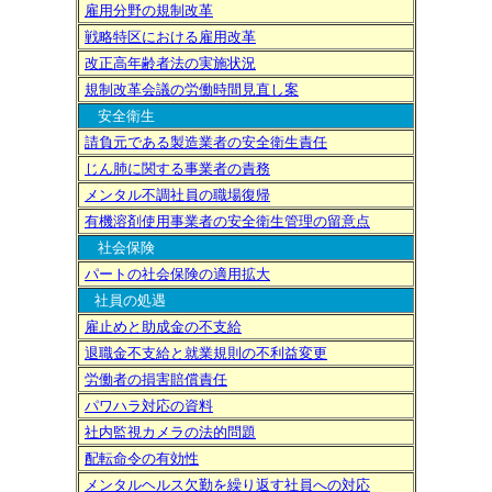
雇用分野の規制改革
戦略特区における雇用改革
改正高年齢者法の実施状況
規制改革会議の労働時間見直し案
安全衛生
請負元である製造業者の安全衛生責任
じん肺に関する事業者の責務
メンタル不調社員の職場復帰
有機溶剤使用事業者の安全衛生管理の留意点
社会保険
パートの社会保険の適用拡大
社員の処遇
雇止めと助成金の不支給
退職金不支給と就業規則の不利益変更
労働者の損害賠償責任
パワハラ対応の資料
社内監視カメラの法的問題
配転命令の有効性
メンタルヘルス欠勤を繰り返す社員への対応