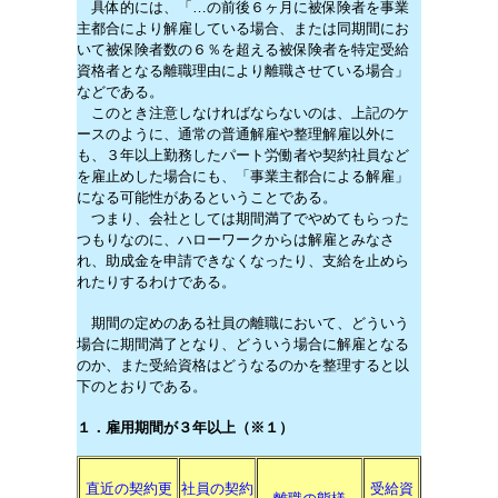
具体的には、「…の前後６ヶ月に被保険者を事業
主都合により解雇している場合、または同期間にお
いて被保険者数の６％を超える被保険者を特定受給
資格者となる離職理由により離職させている場合」
などである。
このとき注意しなければならないのは、上記のケ
ースのように、通常の普通解雇や整理解雇以外に
も、３年以上勤務したパート労働者や契約社員など
を雇止めした場合にも、「事業主都合による解雇」
になる可能性があるということである。
つまり、会社としては期間満了でやめてもらった
つもりなのに、ハローワークからは解雇とみなさ
れ、助成金を申請できなくなったり、支給を止めら
れたりするわけである。
期間の定めのある社員の離職において、どういう
場合に期間満了となり、どういう場合に解雇となる
のか、また受給資格はどうなるのかを整理すると以
下のとおりである。
１．雇用期間が３年以上（※１）
直近の契約更
社員の契約
受給資