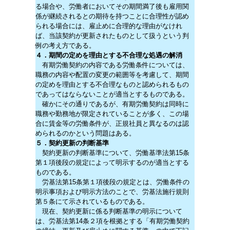
る場合や、労働者においてその期間満了後も雇用関
係が継続されるとの期待を持つことに合理性が認め
られる場合には、雇止めに合理的な理由がなけれ
ば、当該契約が更新されたものとして扱うという判
例の考え方である。
４．期間の定めを理由とする不合理な処遇の解消
有期労働契約の内容である労働条件については、
職務の内容や配置の変更の範囲等を考慮して、期間
の定めを理由とする不合理なものと認められるもの
であってはならないことが適当とするものである。
確かにその通りであるが、有期労働契約は同時に
職務や勤務地が限定されていることが多く、この場
合に賃金等の労働条件が、正規社員と異なるのは認
められるのかという問題はある。
５．契約更新の判断基準
契約更新の判断基準について、労働基準法第15条
第１項後段の規定によって明示するのが適当とする
ものである。
労基法第15条第１項後段の規定とは、労働条件の
明示事項および明示方法のことで、労基法施行規則
第５条にて示されているものである。
現在、契約更新に係る判断基準の明示について
は、労基法第14条２項を根拠とする「有期労働契約