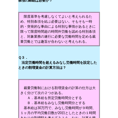
条項の締結は必要か？
限度基準を考慮しなくてよいと考えられるた
め、特別条項を結ぶ必要はない。そもそも一時
的・突発的な事由による特別な事情があるときに
限って限度時間超の時間外労働を認める特別条項
と、対象業務の遂行に必要な労働時間を定める裁
量労働とでは趣旨が合わないと考えられる。
Ｑ３．
法定労働時間を超えるみなし労働時間を設定した
ときの割増賃金の計算方法は？
裁量労働制における割増賃金の計算の仕方は大
きく分けて次の２つがある。
Ａ．基本給を所定労働時間分とする
Ｂ．基本給をみなし労働時間分とする
基本給は30万円で、みなし労働時間が９時間、
１ヶ月の平均労働日数が20日としたときの１時間
あたりの割増額を考えてみよう。なお、計算を簡