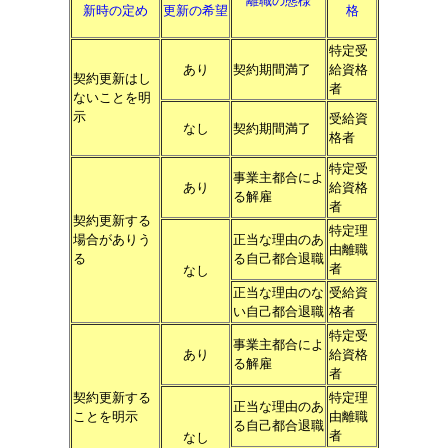
離職の態様
新時の定め
更新の希望
格
特定受
あり
契約期間満了
給資格
契約更新はし
者
ないことを明
示
受給資
なし
契約期間満了
格者
特定受
事業主都合によ
あり
給資格
る解雇
者
契約更新する
特定理
場合がありう
正当な理由のあ
由離職
る
る自己都合退職
者
なし
正当な理由のな
受給資
い自己都合退職
格者
特定受
事業主都合によ
あり
給資格
る解雇
者
契約更新する
特定理
正当な理由のあ
ことを明示
由離職
る自己都合退職
者
なし