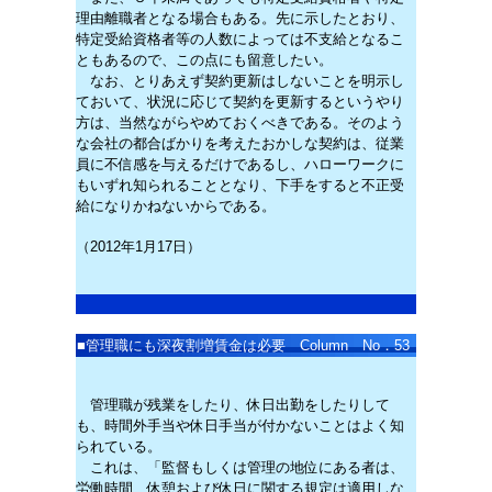
理由離職者となる場合もある。先に示したとおり、
特定受給資格者等の人数によっては不支給となるこ
ともあるので、この点にも留意したい。
なお、とりあえず契約更新はしないことを明示し
ておいて、状況に応じて契約を更新するというやり
方は、当然ながらやめておくべきである。そのよう
な会社の都合ばかりを考えたおかしな契約は、従業
員に不信感を与えるだけであるし、ハローワークに
もいずれ知られることとなり、下手をすると不正受
給になりかねないからである。
（2012年1月17日）
■
管理職にも深夜割増賃金は必要 Column No．53
管理職が残業をしたり、休日出勤をしたりして
も、時間外手当や休日手当が付かないことはよく知
られている。
これは、「監督もしくは管理の地位にある者は、
労働時間、休憩および休日に関する規定は適用しな