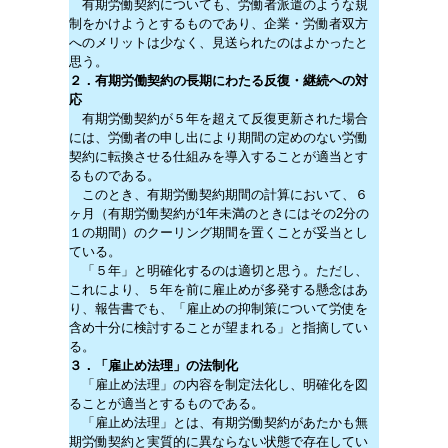
有期労働契約についても、労働者派遣のような規
制をかけようとするものであり、企業・労働者双方
へのメリットは少なく、見送られたのはよかったと
思う。
２．有期労働契約の長期にわたる反復・継続への対
応
有期労働契約が５年を超えて反復更新された場合
には、労働者の申し出により期間の定めのない労働
契約に転換させる仕組みを導入することが適当とす
るものである。
このとき、有期労働契約期間の計算において、６
ヶ月（有期労働契約が1年未満のときにはその2分の
１の期間）のクーリング期間を置くことが妥当とし
ている。
「５年」と明確化するのは適切と思う。ただし、
これにより、５年を前に雇止めが多発する懸念はあ
り、報告書でも、「雇止めの抑制策について労使を
含め十分に検討することが望まれる」と指摘してい
る。
３．「雇止め法理」の法制化
「雇止め法理」の内容を制定法化し、明確化を図
ることが適当とするものである。
「雇止め法理」とは、有期労働契約があたかも無
期労働契約と実質的に異ならない状態で存在してい