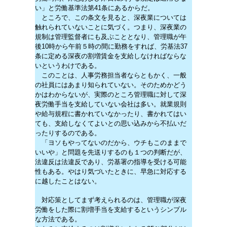
い」と労働基準法第41条にあるからだ。
ところで、この条文を見ると、深夜業については
触れられていないことに気づく。つまり、深夜業の
規制は管理監督者にも及ぶこととなり、管理職が午
後10時から午前５時の間に勤務をすれば、労基法37
条に定める深夜の割増賃金を支給しなければならな
いというわけである。
このことは、人事労務担当者ならともかく、一般
の社員にはあまり知られていない。そのためかどう
かはわからないが、実際のところ管理職に対して深
夜労働手当を支給していない会社は多い。就業規則
や給与規程に書かれていなかったり、書かれてはい
ても、支給しなくてよいとの思い込みから不払いだ
ったりするのである。
「ヨソもやってないのだから、ウチもこのままで
いいや」と問題を先送りするのも１つの判断だが、
法違反は法違反であり、労基署の指導を受ける可能
性もある。やはり気づいたときに、早急に対応する
に越したことはない。
対応策としてまず考えられるのは、管理職が深夜
労働をした際に割増手当を支給するというシンプル
な方法である。