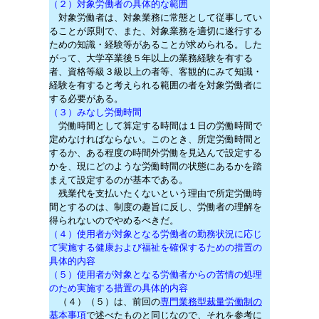
（２）対象労働者の具体的な範囲
対象労働者は、対象業務に常態として従事してい
ることが原則で、また、対象業務を適切に遂行する
ための知識・経験等があることが求められる。した
がって、大学卒業後５年以上の業務経験を有する
者、資格等級３級以上の者等、客観的にみて知識・
経験を有すると考えられる範囲の者を対象労働者に
する必要がある。
（３）みなし労働時間
労働時間として算定する時間は１日の労働時間で
定めなければならない。このとき、所定労働時間と
するか、ある程度の時間外労働を見込んで設定する
かを、現にどのような労働時間の状態にあるかを踏
まえて設定するのが基本である。
残業代を支払いたくないという理由で所定労働時
間とするのは、制度の趣旨に反し、労働者の理解を
得られないのでやめるべきだ。
（４）使用者が対象となる労働者の勤務状況に応じ
て実施する健康および福祉を確保するための措置の
具体的内容
（５）使用者が対象となる労働者からの苦情の処理
のため実施する措置の具体的内容
（４）（５）は、前回の
専門業務型裁量労働制の
基本事項
で述べたものと同じなので、それを参考に