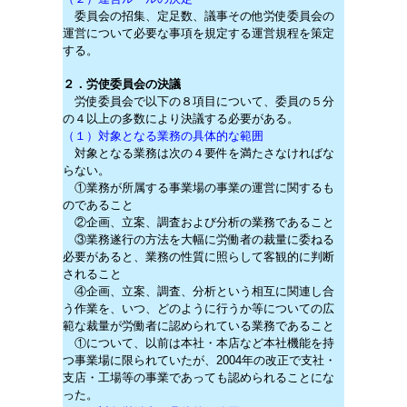
委員会の招集、定足数、議事その他労使委員会の
運営について必要な事項を規定する運営規程を策定
する。
２．労使委員会の決議
労使委員会で以下の８項目について、委員の５分
の４以上の多数により決議する必要がある。
（１）対象となる業務の具体的な範囲
対象となる業務は次の４要件を満たさなければな
らない。
①業務が所属する事業場の事業の運営に関するも
のであること
②企画、立案、調査および分析の業務であること
③業務遂行の方法を大幅に労働者の裁量に委ねる
必要があると、業務の性質に照らして客観的に判断
されること
④企画、立案、調査、分析という相互に関連し合
う作業を、いつ、どのように行うか等についての広
範な裁量が労働者に認められている業務であること
①について、以前は本社・本店など本社機能を持
つ事業場に限られていたが、2004年の改正で支社・
支店・工場等の事業であっても認められることにな
った。