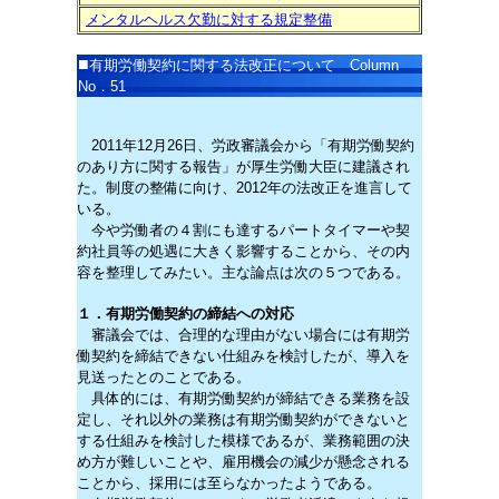
メンタルヘルス欠勤に対する規定整備
■
有期労働契約に関する法改正について
Column
No．
51
2011年12月26日、労政審議会から「有期労働契約
のあり方に関する報告」が厚生労働大臣に建議され
た。制度の整備に向け、2012年の法改正を進言して
いる。
今や労働者の４割にも達するパートタイマーや契
約社員等の処遇に大きく影響することから、その内
容を整理してみたい。主な論点は次の５つである。
１．有期労働契約の締結への対応
審議会では、合理的な理由がない場合には有期労
働契約を締結できない仕組みを検討したが、導入を
見送ったとのことである。
具体的には、有期労働契約が締結できる業務を設
定し、それ以外の業務は有期労働契約ができないと
する仕組みを検討した模様であるが、業務範囲の決
め方が難しいことや、雇用機会の減少が懸念される
ことから、採用には至らなかったようである。