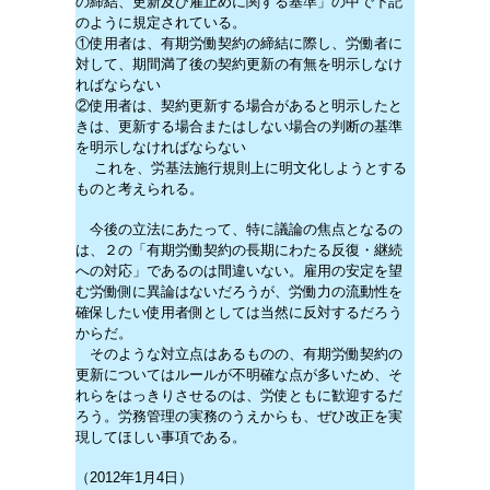
の締結、更新及び雇止めに関する基準」の中で下記
のように規定されている。
①使用者は、有期労働契約の締結に際し、労働者に
対して、期間満了後の契約更新の有無を明示しなけ
ればならない
②使用者は、契約更新する場合があると明示したと
きは、更新する場合またはしない場合の判断の基準
を明示しなければならない
これを、労基法施行規則上に明文化しようとする
ものと考えられる。
今後の立法にあたって、特に議論の焦点となるの
は、２の「有期労働契約の長期にわたる反復・継続
への対応」であるのは間違いない。雇用の安定を望
む労働側に異論はないだろうが、労働力の流動性を
確保したい使用者側としては当然に反対するだろう
からだ。
そのような対立点はあるものの、有期労働契約の
更新についてはルールが不明確な点が多いため、そ
れらをはっきりさせるのは、労使ともに歓迎するだ
ろう。労務管理の実務のうえからも、ぜひ改正を実
現してほしい事項である。
（2012年1月4日）