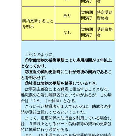
間満了
者
契約期
特定受給
あり
間満了
資格者
契約更新すること
を明示
契約期
受給資格
なし
間満了
者
上記１のように、
①労働契約の反復更新により雇用期間が３年以上
となっており、
②直近の契約更新時にこれが最後の契約であるこ
とを明示せず、
③社員は契約の更新を希望しているとき
、
は事業主都合による解雇に相当することとなる。
離職票の右端に離職区分というのがあるが、この場
合は「１A」（＝解雇）となる。
こういった離職者が１人でもいれば、助成金の申
請や受給は難しくなるということだ。
よって、雇用関係の助成金を利用している場合に
は、３年以上となるパート労働者等の契約の更新は
特に慎重に行う必要がある。
また、３年未満であっても特定受給資格者や特定