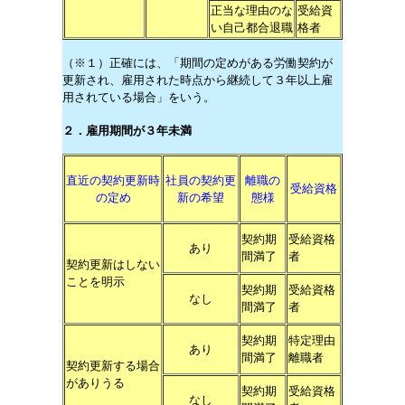
正当な理由のな
受給資
い自己都合退職
格者
（※１）正確には、「期間の定めがある労働契約が
更新され、雇用された時点から継続して３年以上雇
用されている場合」をいう。
２．雇用期間が３年未満
直近の契約更新時
社員の契約更
離職の
受給資格
の定め
新の希望
態様
契約期
受給資格
あり
間満了
者
契約更新はしない
ことを明示
契約期
受給資格
なし
間満了
者
契約期
特定理由
あり
間満了
離職者
契約更新する場合
がありうる
契約期
受給資格
なし