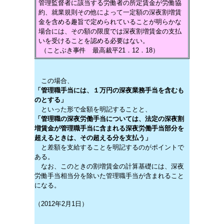
管理監督者に該当する労働者の所定賃金が労働協
約、就業規則その他によって一定額の深夜割増賃
金を含める趣旨で定められていることが明らかな
場合には、その額の限度では深夜割増賃金の支払
いを受けることを認める必要はない。
（ことぶき事件 最高裁平21．12．18）
この場合、
「管理職手当には、１万円の深夜業務手当を含むも
のとする」
といった形で金額を明記することと、
「管理職の深夜労働手当については、法定の深夜割
増賃金が管理職手当に含まれる深夜労働手当部分を
超えるときは、その超える分を支払う」
と差額を支給することを明記するのがポイントで
ある。
なお、このときの割増賃金の計算基礎には、深夜
労働手当相当分を除いた管理職手当が含まれること
になる。
（2012年2月1日）