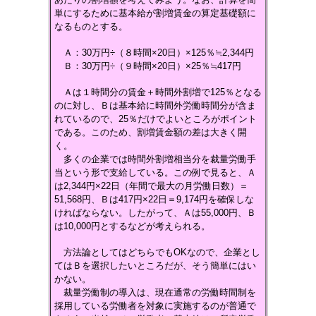
単にするために基本給が割増賃金の算定基礎額に
なるものとする。
Ａ：30万円÷（８時間×20日）×125％≒2,344円
Ｂ：30万円÷（９時間×20日）×25％≒417円
Ａは１時間分の賃金＋時間外割増で125％となる
のに対し、Ｂは基本給に時間外労働時間分が含ま
れているので、25％だけでよいところがポイント
である。このため、割増賃金額の差は大きく開
く。
多くの企業では時間外割増相当分を裁量労働手
当という形で支給している。この例で見ると、Ａ
は2,344円×22日（年間で最大の月労働日数）＝
51,568円、Ｂは417円×22日＝9,174円を確保しな
ければならない。したがって、Ａは55,000円、Ｂ
は10,000円とするなどが考えられる。
方法論としてはどちらでもOKなので、企業とし
てはＢを選択したいところだが、そう簡単にはい
かない。
裁量労働制の導入は、現在通常の労働時間制を
採用している労働者を対象に実施するのが普通で