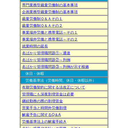
専門業務型裁量労働制の基本事項
企画業務型裁量労働制の基本事項
裁量労働制Ｑ＆Ａその１
裁量労働制Ｑ＆Ａその２
事業場外労働と携帯電話～その１
事業場外労働と携帯電話～その２
就業時間の延長
名ばかり管理職問題①～通達
名ばかり管理職問題②～判例
名ばかり管理職問題③～判例が示す根拠
休日・休暇
労働基準法（労働時間、休日・休暇以外）
有期労働契約に関する法改正について
管理職にも深夜割増賃金は必要
継続勤務の際の割増賃金
営業手当と時間外労働割増
解雇予告に関するQ＆A
労働基準法上の解雇手続き