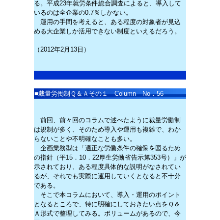
る。平成23年就労条件総合調査によると、導入して
いるのは全企業の0.7％しかない。
運用の手間を考えると、ある程度の対象者が見込
める大企業しか活用できない制度といえるだろう。
（2012年2月13日）
■
裁量労働制Ｑ＆Ａその１ Column No．56
前回、前々回のコラムで述べたように裁量労働制
は規制が多く、そのため導入や運用も複雑で、わか
らないことや不明確なことも多い。
企画業務型は「適正な労働条件の確保を図るため
の指針（平15．10．22厚生労働省告示第353号）」が
示されており、ある程度具体的な説明がなされてい
るが、それでも実際に運用していくとなると不十分
である。
そこで本コラムにおいて、導入・運用のポイント
となるところで、特に明確にしておきたい点をＱ＆
Ａ形式で整理してみる。ボリュームがあるので、今