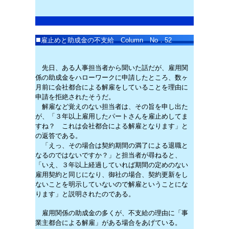
■
雇止めと助成金の不支給
Column No．
52
先日、ある人事担当者から聞いた話だが、雇用関
係の助成金をハローワークに申請したところ、数ヶ
月前に会社都合による解雇をしていることを理由に
申請を拒絶されたそうだ。
解雇など覚えのない担当者は、その旨を申し出た
が、「３年以上雇用したパートさんを雇止めしてま
すね？ これは会社都合による解雇となります」と
の返答である。
「えっ、その場合は契約期間の満了による退職と
なるのではないですか？」と担当者が尋ねると、
「いえ、３年以上経過していれば期間の定めのない
雇用契約と同じになり、御社の場合、契約更新をし
ないことを明示していないので解雇ということにな
ります」と説明されたのである。
雇用関係の助成金の多くが、不支給の理由に「事
業主都合による解雇」がある場合をあげている。