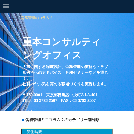
労務管理のコラム２
重本コンサルティ
ングオフィス
人事に関する制度設計、労務管理の実務やトラブ
ル対応へのアドバイス、各種セミナーなどを通じ
て、
社員のヤル気を高める職場づくりを実現します。
〒152-0001 東京都目黒区中央町2-1-3-401
TEL：03-3793-2507 FAX：03-3793-2507
労務管理ミニコラム２のカテゴリー別分類
労働時間